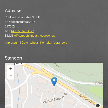
Adresse
Pohl Industrieböden GmbH
Kalvarienbergstraße 36
6170 Zirl
Tel.:
+43 650 5703377
E-Mail:
office@pohl-industrieboeden.at
Impressum
|
Datenschutz
|
Kontakt
|
Vorarlberg
Standort